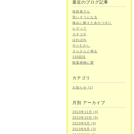
最近のブログ記事
桂枝雀さん
笑いそうになる
痛みに耐えたあかつきに
ヒゲって
カチコチ
はればれ
今とむかし
さらさらと鳴る
150回目
観葉植物に愛
カテゴリ
お知らせ (1)
月別
アーカイブ
2013年11月 (4)
2013年10月 (5)
2013年9月 (4)
2013年8月 (3)