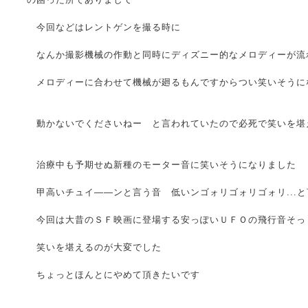
今回などはレントゲンを撮る時に
なんか撮影機械の作動と同時にディズニー的なメロディーが流
メロディーに合わせて機械が廻るもんですからつい笑いそうに
動かないでくださいねー と言われていたので必死で笑いを堪
治療中も予期せぬ新種のモーター音に笑いそうになりました
甲高いチュイ――ンと言う音 低いンゴォリゴォリゴォリ...
今回は大昔のＳＦ映画に登場する安っぽいＵＦＯの飛行音そっ
笑いを堪えるのが大変でした
ちょっとほんとにやめて頂きたいです